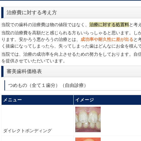
治療費に対する考え方
当院での歯科の治療費は物の値段ではなく、
治療に対する処置料
と考
当院の治療費を高額だと感じられる方もいらっしゃると思います。し
ります。安かろう悪かろうの治療とは、
成功率や耐久性に差が出る
と
く抜歯になってしまったら、失ってしまった歯はどんなにお金を積ん
当院では、治療の成功率を向上させるための努力をしております。自
を提供させていただいています。
審美歯科価格表
つめもの（全て１歯分）（自由診療）
メニュー
イメージ
ダイレクトボンディング