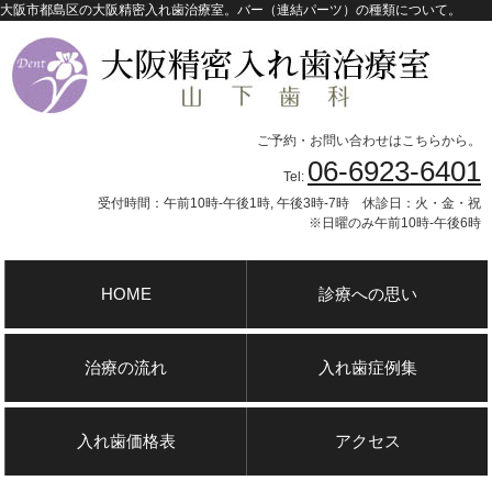
大阪市都島区の大阪精密入れ歯治療室。バー（連結パーツ）の種類について。
ご予約・お問い合わせはこちらから。
06-6923-6401
Tel:
受付時間：午前10時-午後1時, 午後3時-7時 休診日：火・金・祝
※日曜のみ午前10時-午後6時
HOME
診療への思い
治療の流れ
入れ歯症例集
入れ歯価格表
アクセス