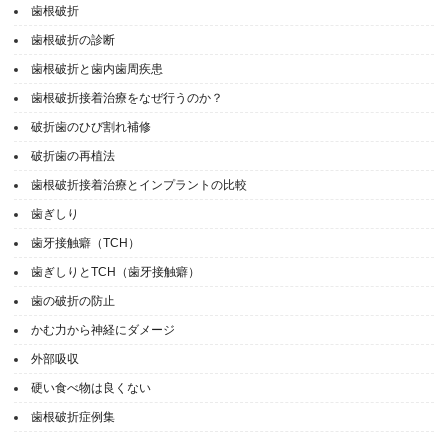
歯根破折
歯根破折の診断
歯根破折と歯内歯周疾患
歯根破折接着治療をなぜ行うのか？
破折歯のひび割れ補修
破折歯の再植法
歯根破折接着治療とインプラントの比較
歯ぎしり
歯牙接触癖（TCH）
歯ぎしりとTCH（歯牙接触癖）
歯の破折の防止
かむ力から神経にダメージ
外部吸収
硬い食べ物は良くない
歯根破折症例集