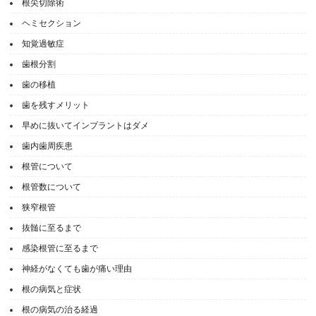
根尖切除術
ヘミセクション
知覚過敏症
歯根分割
歯の移植
歯を残すメリット
早めに抜いてインプラントはダメ
歯内歯周疾患
根管について
根管数について
狭窄根管
抜髄に至るまで
感染根管に至るまで
神経がなくても歯が痛い理由
根の病気と症状
根の病気の治る経過